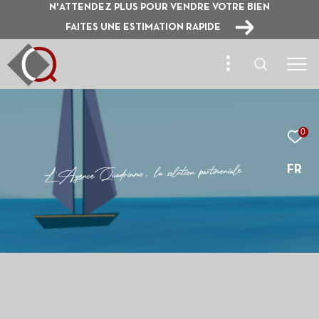
N'ATTENDEZ PLUS POUR VENDRE VOTRE BIEN
FAITES UNE ESTIMATION RAPIDE
0
e
l
a
i
n
o
m
i
t
r
a
p
n
o
i
t
u
l
o
s
a
l
,
o
m
m
i
r
d
a
u
Q
e
c
n
e
g
A
'
L
FR