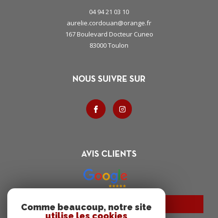
04 94 21 03 10
aurelie.cordouan@orange.fr
167 Boulevard Docteur Cuneo
83000
toulon
NOUS SUIVRE SUR
AVIS CLIENTS
Charte RGPD
Comme beaucoup, notre site
utilise les cookies