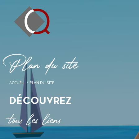
P
l
a
n
d
u
s
i
t
e
ACCUEIL
PLAN DU SITE
DÉCOUVREZ
tous les liens