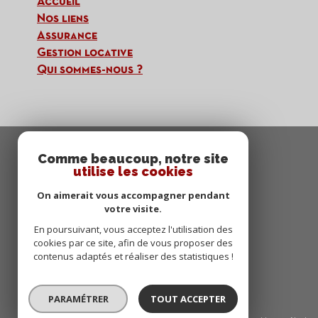
accueil
nos liens
assurance
gestion locative
qui sommes-nous ?
Comme beaucoup, notre site
QUADRIMMO
utilise les cookies
04 94 21 03 10
On aimerait vous accompagner pendant
votre visite.
aurelie.cordouan@orang
e.fr
En poursuivant, vous acceptez l'utilisation des
167 Boulevard Docteur
cookies par ce site, afin de vous proposer des
contenus adaptés et réaliser des statistiques !
Cuneo
83000
toulon
PARAMÉTRER
TOUT ACCEPTER