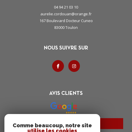
04 94 21 03 10
aurelie.cordouan@orange.fr
167 Boulevard Docteur Cuneo
83000
toulon
NOUS SUIVRE SUR
AVIS CLIENTS
Charte RGPD
Comme beaucoup, notre site
utilise les cookies