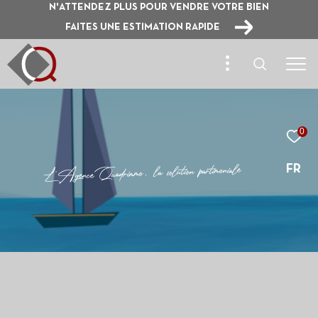
N'ATTENDEZ PLUS POUR VENDRE VOTRE BIEN
FAITES UNE ESTIMATION RAPIDE
0
e
l
a
i
n
o
m
i
t
r
a
p
n
o
i
t
u
l
o
s
a
l
,
o
m
m
i
r
d
a
u
Q
e
c
n
e
g
A
'
L
FR