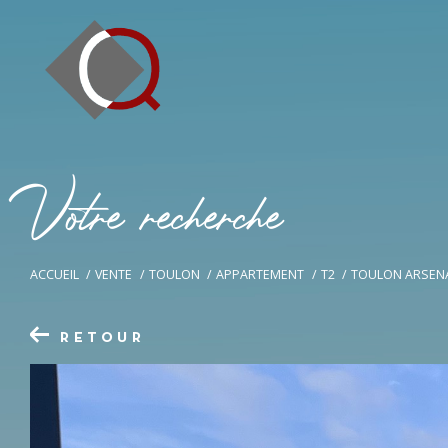
V
o
t
r
e
r
e
c
h
e
r
c
h
e
ACCUEIL
VENTE
TOULON
APPARTEMENT
T2
TOULON ARSENA
RETOUR