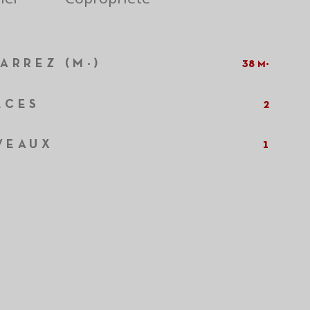
ARREZ (M²)
38 m²
ÈCES
2
VEAUX
1