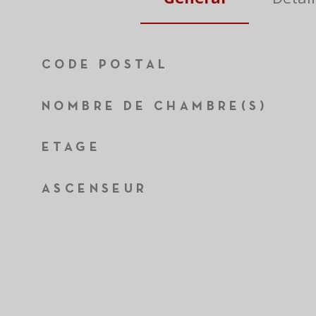
TRAD_ZEPHYR_Caracteristique
TRAD_ZEPHYR_Valeurs
CODE POSTAL
NOMBRE DE CHAMBRE(S)
ETAGE
ASCENSEUR