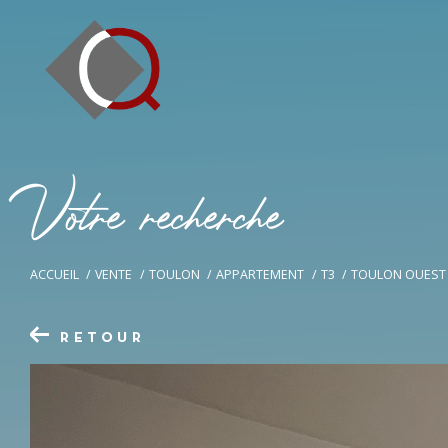
V
o
t
r
e
r
e
c
h
e
r
c
h
e
ACCUEIL
VENTE
TOULON
APPARTEMENT
T3
TOULON OUEST 
RETOUR