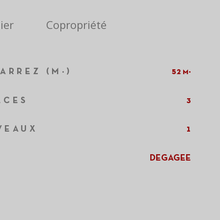
ier
Copropriété
ARREZ (M²)
52 m²
ÈCES
3
VEAUX
1
DEGAGEE