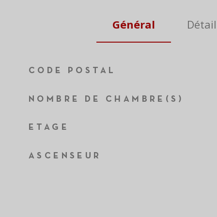
Général
Détail
TRAD_ZEPHYR_Caracteristique
TRAD_ZEPHYR_Valeurs
CODE POSTAL
NOMBRE DE CHAMBRE(S)
ETAGE
ASCENSEUR