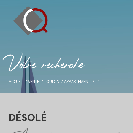
V
o
t
r
e
r
e
c
h
e
r
c
h
e
ACCUEIL
VENTE
TOULON
APPARTEMENT
T4
DÉSOLÉ