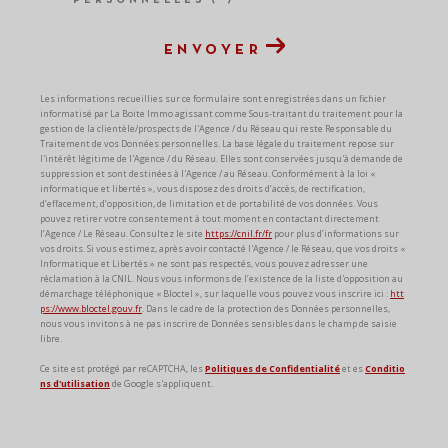
ENVOYER
Les informations recueillies sur ce formulaire sont enregistrées dans un fichier
informatisé par La Boite Immo agissant comme Sous-traitant du traitement pour la
gestion de la clientèle/prospects de l'Agence / du Réseau qui reste Responsable du
Traitement de vos Données personnelles. La base légale du traitement repose sur
l'intérêt légitime de l'Agence / du Réseau. Elles sont conservées jusqu'à demande de
suppression et sont destinées à l'Agence / au Réseau. Conformément à la loi «
informatique et libertés », vous disposez des droits d’accès, de rectification,
d’effacement, d’opposition, de limitation et de portabilité de vos données. Vous
pouvez retirer votre consentement à tout moment en contactant directement
l’Agence / Le Réseau. Consultez le site
https://cnil.fr/fr
pour plus d’informations sur
vos droits. Si vous estimez, après avoir contacté l'Agence / le Réseau, que vos droits «
Informatique et Libertés » ne sont pas respectés, vous pouvez adresser une
réclamation à la CNIL. Nous vous informons de l’existence de la liste d'opposition au
démarchage téléphonique « Bloctel », sur laquelle vous pouvez vous inscrire ici :
htt
ps://www.bloctel.gouv.fr
. Dans le cadre de la protection des Données personnelles,
nous vous invitons à ne pas inscrire de Données sensibles dans le champ de saisie
libre.
Ce site est protégé par reCAPTCHA, les
Politiques de Confidentialité
et es
Conditio
ns d'utilisation
de Google s'appliquent.