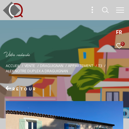
FR
0
V
o
t
r
e
r
e
c
h
e
r
c
h
e
ACCUEIL
VENTE
DRAGUIGNAN
APPARTEMENT
T3
ALEX NOTRE DUPLEX A DRAGUIGNAN
RETOUR