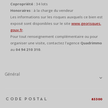
Copropriété
: 34 lots
Honoraires
: à la charge du vendeur
Les informations sur les risques auxquels ce bien est
exposé sont disponibles sur le site
www.georisques.
gouv.fr
.
Pour tout renseignement complémentaire ou pour
organiser une visite, contactez l’agence
Quadrimmo
au
04 94 210 310
.
général
TRAD_ZEPHYR_Caracteristique
TRAD_ZEPHYR_Valeurs
CODE POSTAL
83300