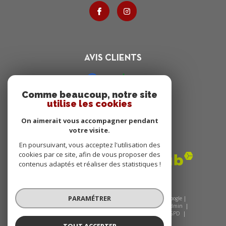
AVIS CLIENTS
Comme beaucoup, notre site
utilise les cookies
On aimerait vous accompagner pendant
votre visite.
ADHÉRENTS
En poursuivant, vous acceptez l'utilisation des
cookies par ce site, afin de vous proposer des
contenus adaptés et réaliser des statistiques !
PARAMÉTRER
© 2026 | Tous droits réservés | Traduction powered by Google |
Nos honoraires
Plan du site
Mentions légales
Admin
Politique de confidentialité
Nos liens
Politique RGPD
Cookies
TOUT ACCEPTER