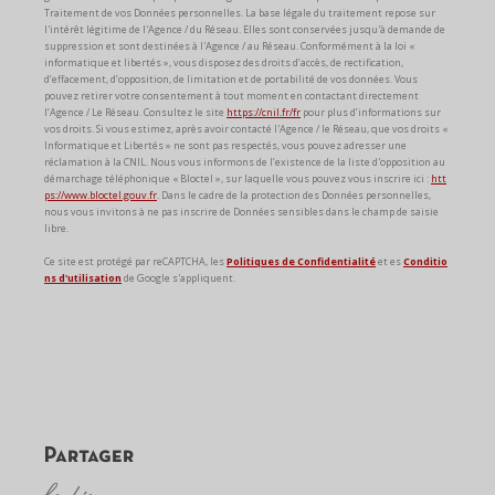
Traitement de vos Données personnelles. La base légale du traitement repose sur
l'intérêt légitime de l'Agence / du Réseau. Elles sont conservées jusqu'à demande de
suppression et sont destinées à l'Agence / au Réseau. Conformément à la loi «
informatique et libertés », vous disposez des droits d’accès, de rectification,
d’effacement, d’opposition, de limitation et de portabilité de vos données. Vous
pouvez retirer votre consentement à tout moment en contactant directement
l’Agence / Le Réseau. Consultez le site
https://cnil.fr/fr
pour plus d’informations sur
vos droits. Si vous estimez, après avoir contacté l'Agence / le Réseau, que vos droits «
Informatique et Libertés » ne sont pas respectés, vous pouvez adresser une
réclamation à la CNIL. Nous vous informons de l’existence de la liste d'opposition au
démarchage téléphonique « Bloctel », sur laquelle vous pouvez vous inscrire ici :
htt
ps://www.bloctel.gouv.fr
. Dans le cadre de la protection des Données personnelles,
nous vous invitons à ne pas inscrire de Données sensibles dans le champ de saisie
libre.
Ce site est protégé par reCAPTCHA, les
Politiques de Confidentialité
et es
Conditio
ns d'utilisation
de Google s'appliquent.
partager
le bien