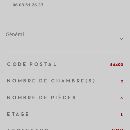
06.09.51.26.37
général
TRAD_ZEPHYR_Caracteristique
TRAD_ZEPHYR_Valeurs
CODE POSTAL
84400
NOMBRE DE CHAMBRE(S)
2
NOMBRE DE PIÈCES
3
ETAGE
1