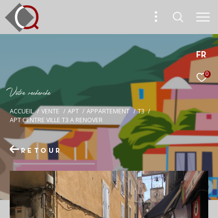
FR
0
V
o
t
r
e
r
e
c
h
e
r
c
h
e
ACCUEIL
VENTE
APT
APPARTEMENT
T3
APT CENTRE VILLE T3 A RENOVER
RETOUR