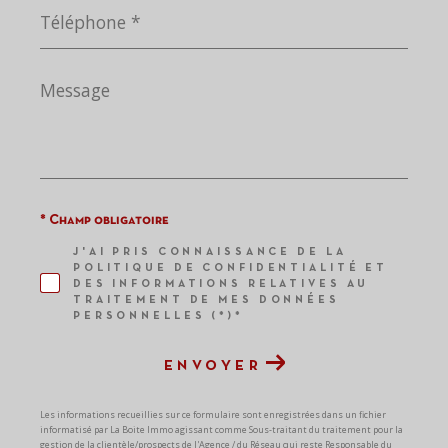
Téléphone
*
Message
*
* Champ obligatoire
J'AI PRIS CONNAISSANCE DE LA
POLITIQUE DE CONFIDENTIALITÉ ET
DES INFORMATIONS RELATIVES AU
TRAITEMENT DE MES DONNÉES
PERSONNELLES (*)*
ENVOYER
Les informations recueillies sur ce formulaire sont enregistrées dans un fichier
informatisé par La Boite Immo agissant comme Sous-traitant du traitement pour la
gestion de la clientèle/prospects de l'Agence / du Réseau qui reste Responsable du